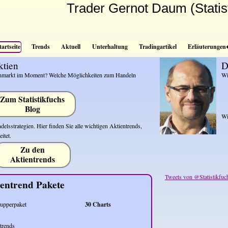
Trader Gernot Daum (Statis
tartseite
Trends
Aktuell
Unterhaltung
Tradingartikel
Erläuterunge
ktien
D
nmarkt im Moment? Welche Möglichkeiten zum Handeln
Wi
Zum Statistikfuchs
Blog
Wi
elsstrategien. Hier finden Sie alle wichtigen Aktientrends,
itet.
Zu den
Aktientrends
Tweets von @Statistikfuc
ientrend Pakete
upperpaket
30 Charts
trends