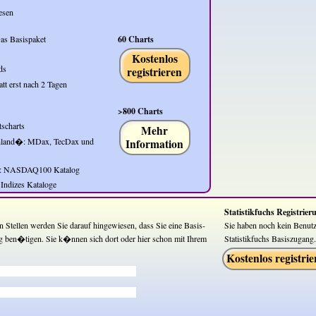
esen
s Basispaket
60 Charts
Kostenlos
ds
registrieren
tatt erst nach 2 Tagen
>800 Charts
scharts
Mehr
hland�: MDax, TecDax und
Information
: NASDAQ100 Katalog
Indizes Kataloge
Statistikfuchs Registrier
n Stellen werden Sie darauf hingewiesen, dass Sie eine Basis-
Sie haben noch kein Benutze
ben�tigen. Sie k�nnen sich dort oder hier schon mit Ihrem
Statistikfuchs Basiszugang
Kostenlos registrie