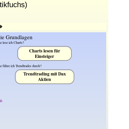
tikfuchs)
n�
ie Grundlagen
e lese ich Charts?
Charts lesen für
Einsteiger
e führe ich Trendtrades durch?
Trendtrading mit Dax
Aktien
hs