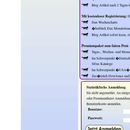
Blog Artikel nach 2 Tagen l
Mit kostenloser Registrierung:
Da
Dax Wochencharts
�berblick Dax Monatstren
Blog Artikel sofort lesen, s
Premiumpaket zum fairen Preis
Tages-, Wochen- und Monat
Im Schwerpunkt �Deutsc
SDax Kataloge
Im Schwerpunkt �USA�
Zus�tzlich DowJones und 
Statistikfuchs Anmeldung
Sie nicht angemeldet. An einige
oder Premiumdienst Anmeldung 
Benutzerkonto anmelden.
Benutzer:
Passwort:
Jetzt Anmelden